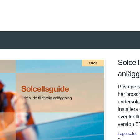
Solcell
anlägg
Privatpers
här brosch
undersöka f
installer
eventuellt
version E
Lagersaldo