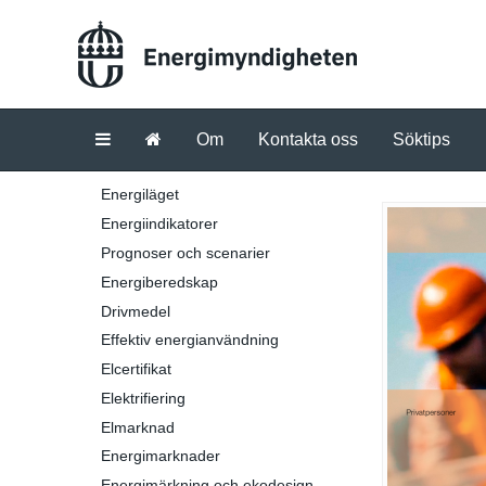
Om
Kontakta oss
Söktips
Energiläget
Energiindikatorer
Prognoser och scenarier
Energiberedskap
Drivmedel
Effektiv energianvändning
Elcertifikat
Elektrifiering
Elmarknad
Energimarknader
Energimärkning och ekodesign