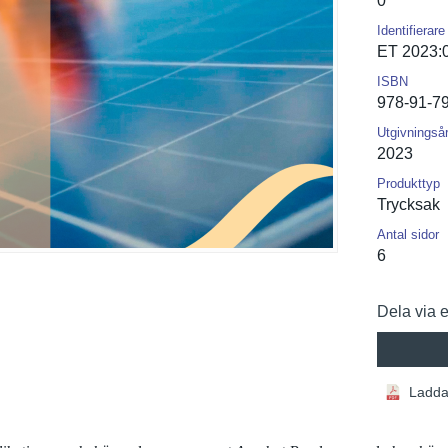
0
Identifierare
ET 2023:
ISBN
978-91-7
Utgivningså
2023
Produkttyp
Trycksak
Antal sidor
6
Dela via 
Ladda