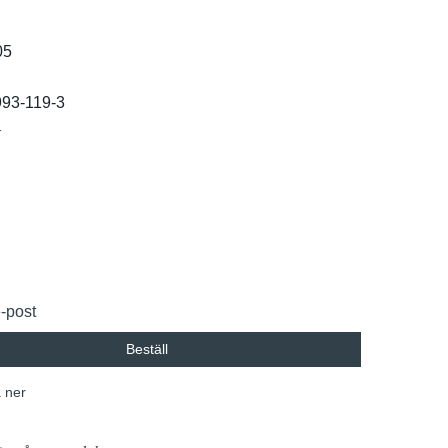
05
993-119-3
r
e-post
Beställ
 ner