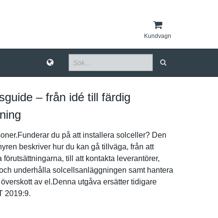
Kundvagn
sguide – från idé till färdig
ning
­oner.Funderar du på att installera solceller? Den
yren beskriver hur du kan gå tillväga, från att
örutsättn­ingarna, till att kontakta leverantör­er,
a och underhålla solcellsan­läggningen samt hantera
 överskott av el.Denna utgåva ersätter tidigare
T 2019:9.