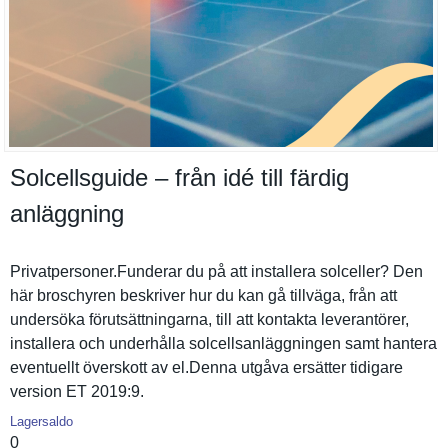
Solcellsguide – från idé till färdig
anläggning
Privatpers­oner.Funderar du på att installera solceller? Den
här broschyren beskriver hur du kan gå tillväga, från att
undersöka förutsättn­ingarna, till att kontakta leverantör­er,
installera och underhålla solcellsan­läggningen samt hantera
eventuellt överskott av el.Denna utgåva ersätter tidigare
version ET 2019:9.
Lagersaldo
0