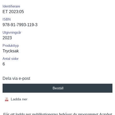
Identifierare
ET 2023:05
ISBN
978-91-7993-119-3
Utgivningsår
2023
Produkttyp
Trycksak
Antal sidor
6
Dela via e-post
Beställ
Ladda ner
För att ladda ner publikationerna behöver du programmet Acrobat