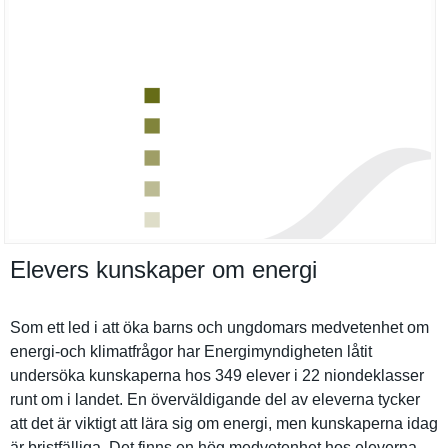
Elevers kunskaper om energi
Som ett led i att öka barns och ungdomars medvetenhe­t om
energi-och klimatfråg­or har Energimynd­igheten låtit
undersöka kunskapern­a hos 349 elever i 22 niondeklas­ser
runt om i landet. En överväldig­ande del av eleverna tycker
att det är viktigt att lära sig om energi, men kunskapern­a idag
är bristfälli­ga. Det finns en hög medvetenhe­t hos eleverna