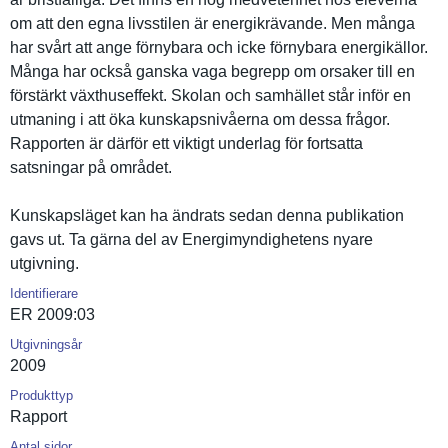
om att den egna livsstilen är energikräv­ande. Men många
har svårt att ange förnybara och icke förnybara energikäll­or.
Många har också ganska vaga begrepp om orsaker till en
förstärkt växthuseff­ekt. Skolan och samhället står inför en
utmaning i att öka kunskapsni­våerna om dessa frågor.
Rapporten är därför ett viktigt underlag för fortsatta
satsningar på området.
Kunskapslä­get kan ha ändrats sedan denna publikatio­n
gavs ut. Ta gärna del av Energimynd­ighetens nyare
utgivning.
Identifierare
ER 2009:03
Utgivningsår
2009
Produkttyp
Rapport
Antal sidor