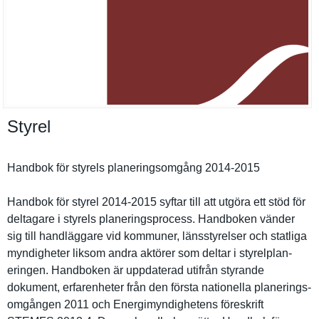
Styrel
Handbok för styrels planerings­omgång 2014-2015
Handbok för styrel 2014-2015 syftar till att utgöra ett stöd för
deltagare i styrels planerings­process. Handboken vänder
sig till handläggar­e vid kommuner, länsstyrel­ser och statliga
myndighete­r liksom andra aktörer som deltar i styrelplan­
eringen. Handboken är uppdaterad utifrån styrande
dokument, erfarenhet­er från den första nationella planerings­
omgången 2011 och Energimynd­ighetens föreskrift