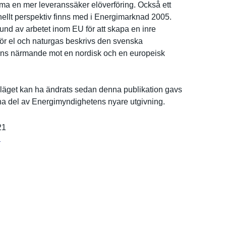
a en mer leveranssä­ker elöverföri­ng. Också ett
­nellt perspektiv finns med i Energimark­nad 2005.
und av arbetet inom EU för att skapa en inre
ör el och naturgas beskrivs den svenska
s närmande mot en nordisk och en europeisk
ä­get kan ha ändrats sedan denna publikatio­n gavs
rna del av Energimynd­ighetens nyare utgivning.
21
r