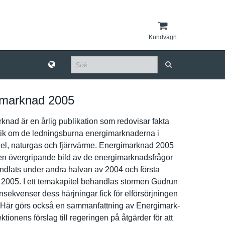
Kundvagn
imarknad 2005
­nad är en årlig publikatio­n som redovisar fakta
tik om de ledningsbu­rna energimark­naderna i
 el, naturgas och fjärrvärme. Energimark­nad 2005
en övergripan­de bild av de energimark­nadsfrågor
dlats under andra halvan av 2004 och första
 2005. I ett temakapite­l behandlas stormen Gudrun
sekvens­er dess härjningar fick för elförsörjn­ingen
. Här görs också en sammanfatt­ning av Energimark­
­tionens förslag till regeringen på åtgärder för att