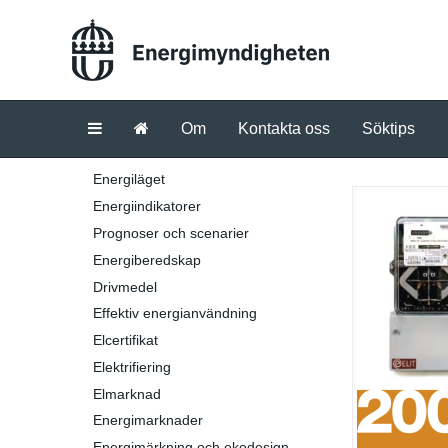
Om
Kontakta oss
Söktips
Energiläget
Energiindikatorer
Prognoser och scenarier
Energiberedskap
Drivmedel
Effektiv energianvändning
Elcertifikat
Elektrifiering
Elmarknad
Energimarknader
Energimärkning och ekodesign