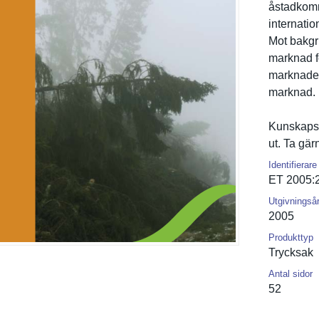
åstadkomm
internatio
Mot bakgr
marknad f
marknaden
marknad.
Kunskapsl
ut. Ta gä
Identifierare
ET 2005:
Utgivningså
2005
Produkttyp
Trycksak
Antal sidor
52