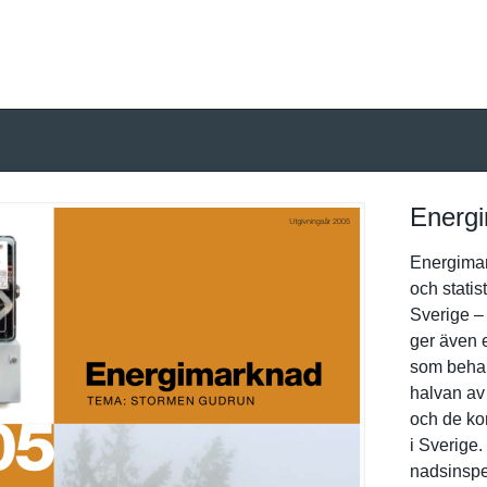
Energ
Energimark
och statis
Sverige –
ger även 
som behan
halvan av
och de kon
i Sverige
nadsinspek