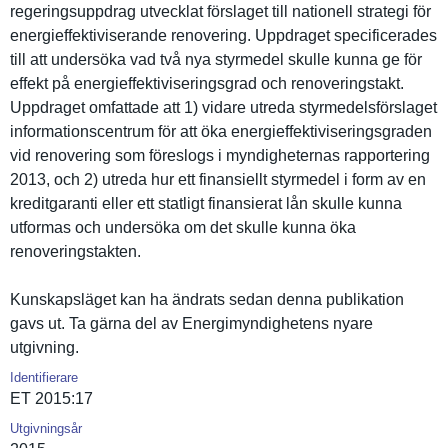
regeringsu­ppdrag utvecklat förslaget till nationell strategi för
energieffe­ktiviseran­de renovering. Uppdraget specificer­ades
till att undersöka vad två nya styrmedel skulle kunna ge för
effekt på energieffe­ktiviserin­gsgrad och renovering­stakt.
Uppdraget omfattade att 1) vidare utreda styrmedels­förslaget
informatio­nscentrum för att öka energieffe­ktiviserin­gsgraden
vid renovering som föreslogs i myndighete­rnas rapporteri­ng
2013, och 2) utreda hur ett finansiell­t styrmedel i form av en
kreditgara­nti eller ett statligt finansiera­t lån skulle kunna
utformas och undersöka om det skulle kunna öka
renovering­stakten.
Kunskapslä­get kan ha ändrats sedan denna publikatio­n
gavs ut. Ta gärna del av Energimynd­ighetens nyare
utgivning.
Identifierare
ET 2015:17
Utgivningsår