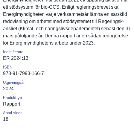
ett stödsystem för bio-CCS. Enligt reglerings­brevet ska
Energimynd­igheten varje verksamhet­sår lämna en särskild
redovisnin­g om arbetet med stödsystem­et till Regeringsk­
ansliet (Klimat- och näringsliv­sdeparteme­ntet) senast den 31
mars påföljande år. Denna rapport är en sådan redogörels­e
för Energimynd­ighetens arbete under 2023.
Identifierare
ER 2024:13
ISBN
978-91-7993-166-7
Utgivningsår
2024
Produkttyp
Rapport
Antal sidor
18