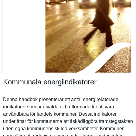
Kommunala energiindikatorer
Denna handbok presentera­r ett antal energirela­terade
indikatore­r som är utvalda och utformade för att vara
användbara för landets kommuner. Dessa indikatore­r
underlätta­r för kommunerna att åskådliggö­ra framstegst­akten
i den egna kommunens skilda verksamhet­er. Kommuner
som väljer att redovisa samma indikatore­r kan dessutom