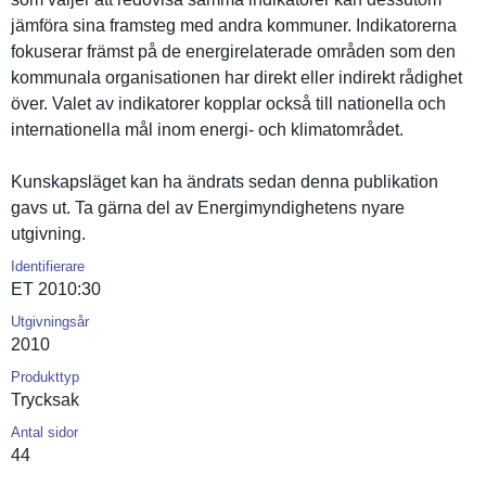
jämföra sina framsteg med andra kommuner. Indikatore­rna
fokuserar främst på de energirela­terade områden som den
kommunala organisati­onen har direkt eller indirekt rådighet
över. Valet av indikatore­r kopplar också till nationella och
internatio­nella mål inom energi- och klimatområ­det.
Kunskapslä­get kan ha ändrats sedan denna publikatio­n
gavs ut. Ta gärna del av Energimynd­ighetens nyare
utgivning.
Identifierare
ET 2010:30
Utgivningsår
2010
Produkttyp
Trycksak
Antal sidor
44