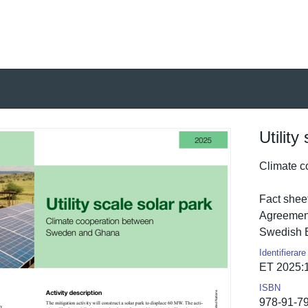
Utility
Climate c
Fact sheet
Agreement.
Swedish 
Identifierare
ET 2025:
ISBN
978-91-7