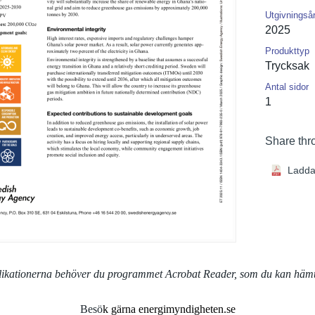
Utgivningså
2025
Produkttyp
Trycksak
Antal sidor
1
Share thr
Ladda
blikationerna behöver du programmet Acrobat Reader, som du kan häm
Besö
k gärna energimyndigheten.se