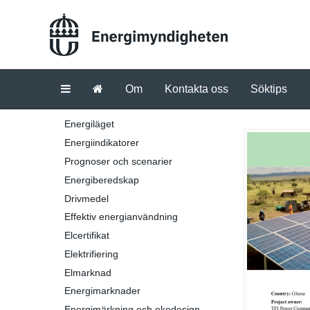
Om
Kontakta oss
Söktips
Energiläget
Energiindikatorer
Prognoser och scenarier
Energiberedskap
Drivmedel
Effektiv energianvändning
Elcertifikat
Elektrifiering
Elmarknad
Energimarknader
Energimärkning och ekodesign