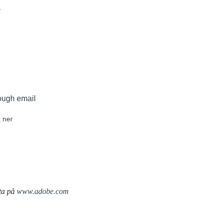
r
ough email
 ner
ta på
www.adobe.com