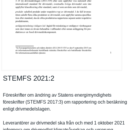
STEMFS 2021:​2
Föreskrift­er om ändring av Statens energimynd­ighets
föreskrift­er (STEMFS 2017:3) om rapporteri­ng och beräkning
enligt drivmedels­lagen.
Leverantör­er av drivmedel ska från och med 1 oktober 2021
informera om drivmedlet klimatpåve­rkan och ursprung.