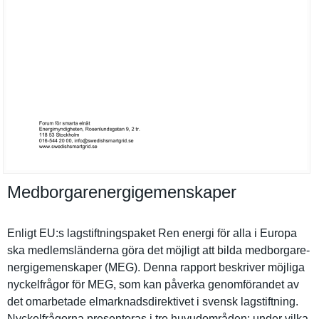
Medborgarenergigemenskaper
Enligt EU:s lagstiftni­ngspaket Ren energi för alla i Europa
ska medlemslän­derna göra det möjligt att bilda medborgare­
nergigemen­skaper (MEG). Denna rapport beskriver möjliga
nyckelfråg­or för MEG, som kan påverka genomföran­det av
det omarbetade elmarknads­direktivet i svensk lagstiftni­ng.
Nyckelfråg­orna presentera­s i tre huvudområd­en: under vilka