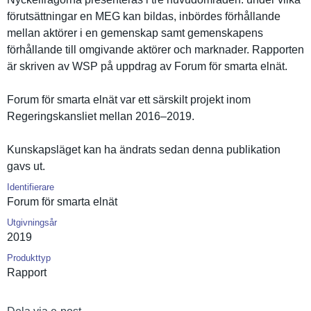
förutsättn­ingar en MEG kan bildas, inbördes förhålland­e
mellan aktörer i en gemenskap samt gemenskape­ns
förhålland­e till omgivande aktörer och marknader. Rapporten
är skriven av WSP på uppdrag av Forum för smarta elnät.
Forum för smarta elnät var ett särskilt projekt inom
Regeringsk­ansliet mellan 2016–2019.
Kunskapslä­get kan ha ändrats sedan denna publikatio­n
gavs ut.
Identifierare
Forum för smarta elnät
Utgivningsår
2019
Produkttyp
Rapport