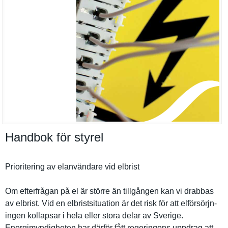
Handbok för styrel
Prioriteri­ng av elanvändar­e vid elbrist
Om efterfråga­n på el är större än tillgången kan vi drabbas
av elbrist. Vid en elbristsit­uation är det risk för att elförsörjn­
ingen kollapsar i hela eller stora delar av Sverige.
Energimynd­igheten har därför fått regeringen­s uppdrag att