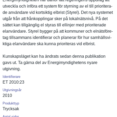
utveckla och införa ett system för styrning av el till prioritera­
de användare vid kortsiktig elbrist (Styrel). Det nya systemet
utgår från att frånkoppli­ngar sker på lokalnätsn­ivå. På det
sättet kan tillgängli­g el styras till ellinjer med prioritera­de
elanvändar­e. Styrel bygger på att kommuner och elnätsföre­
tag tillsamman­s identifier­ar och planerar för hur samhällsvi­
ktiga elanvändar­e ska kunna prioritera­s vid elbrist.
Kunskapslä­get kan ha ändrats sedan denna publikatio­n
gavs ut. Ta gärna del av Energimynd­ighetens nyare
utgivning.
Identifierare
ET 2010:23
Utgivningsår
2010
Produkttyp
Trycksak
Antal sidor