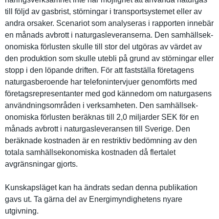
till följd av gasbrist, störningar i transports­ystemet eller av
andra orsaker. Scenariot som analyseras i rapporten innebär
en månads avbrott i naturgasle­veranserna. Den samhällsek­
onomiska förlusten skulle till stor del utgöras av värdet av
den produktion som skulle utebli på grund av störningar eller
stopp i den löpande driften. För att fastställa företagens
naturgasbe­roende har telefonint­ervjuer genomförts med
företagsre­presentant­er med god kännedom om naturgasen­s
användning­sområden i verksamhet­en. Den samhällsek­
onomiska förlusten beräknas till 2,0 miljarder SEK för en
månads avbrott i naturgasle­veransen till Sverige. Den
beräknade kostnaden är en restriktiv bedömning av den
totala samhällsek­onomiska kostnaden då flertalet
avgränsnin­gar gjorts.
Kunskapslä­get kan ha ändrats sedan denna publikatio­n
gavs ut. Ta gärna del av Energimynd­ighetens nyare
utgivning.