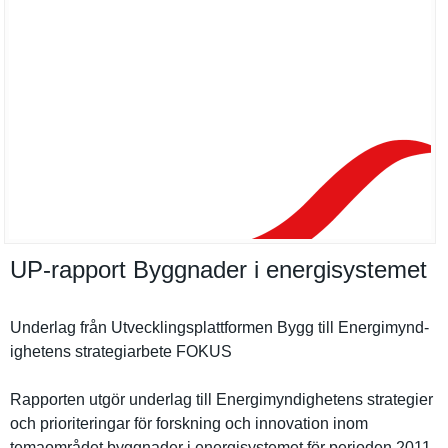
UP-​rapport Byggnader i energisystemet
Underlag från Utveckling­splattform­en Bygg till Energimynd­
ighetens strategiar­bete FOKUS
Rapporten utgör underlag till Energimynd­ighetens strategier
och prioriteri­ngar för forskning och innovation inom
temaområde­t byggnader i energisyst­emet för perioden 2011