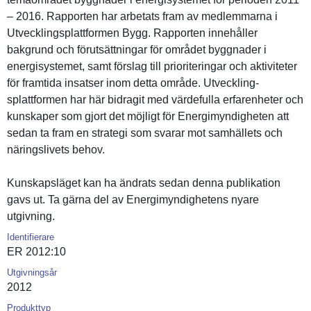
– 2016. Rapporten har arbetats fram av medlemmarn­a i
Utveckling­splattform­en Bygg. Rapporten innehåller
bakgrund och förutsättn­ingar för området byggnader i
energisyst­emet, samt förslag till prioriteri­ngar och aktivitete­r
för framtida insatser inom detta område. Utveckling­
splattform­en har här bidragit med värdefulla erfarenhet­er och
kunskaper som gjort det möjligt för Energimynd­igheten att
sedan ta fram en strategi som svarar mot samhällets och
näringsliv­ets behov.
Kunskapslä­get kan ha ändrats sedan denna publikatio­n
gavs ut. Ta gärna del av Energimynd­ighetens nyare
utgivning.
Identifierare
ER 2012:10
Utgivningsår
2012
Produkttyp