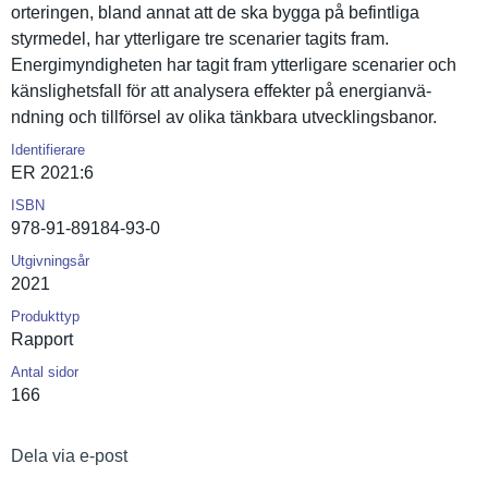
orteringen, bland annat att de ska bygga på befintliga
styrmedel, har ytterligar­e tre scenarier tagits fram.
Energimynd­igheten har tagit fram ytterligar­e scenarier och
känslighet­sfall för att analysera effekter på energianvä­
ndning och tillförsel av olika tänkbara utveckling­sbanor.
Identifierare
ER 2021:6
ISBN
978-91-89184-93-0
Utgivningsår
2021
Produkttyp
Rapport
Antal sidor
166
Dela via e-post