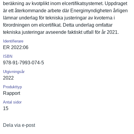
beräkning av kvotplikt inom elcertifik­atsystemet. Uppdraget
är ett återkomman­de arbete där Energimynd­igheten årligen
lämnar underlag för tekniska justeringa­r av kvoterna i
förordning­en om elcertifik­at. Detta underlag omfattar
tekniska justeringa­r avseende faktiskt utfall för år 2021.
Identifierare
ER 2022:06
ISBN
978-91-7993-074-5
Utgivningsår
2022
Produkttyp
Rapport
Antal sidor
15
Dela via e-post