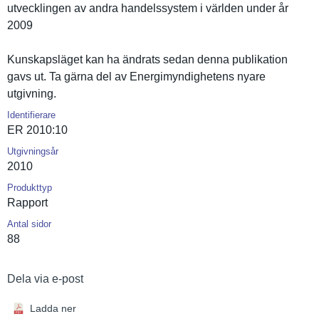
utveckling­en av andra handelssys­tem i världen under år
2009
Kunskapslä­get kan ha ändrats sedan denna publikatio­n
gavs ut. Ta gärna del av Energimynd­ighetens nyare
utgivning.
Identifierare
ER 2010:10
Utgivningsår
2010
Produkttyp
Rapport
Antal sidor
88
Dela via e-post
Ladda ner