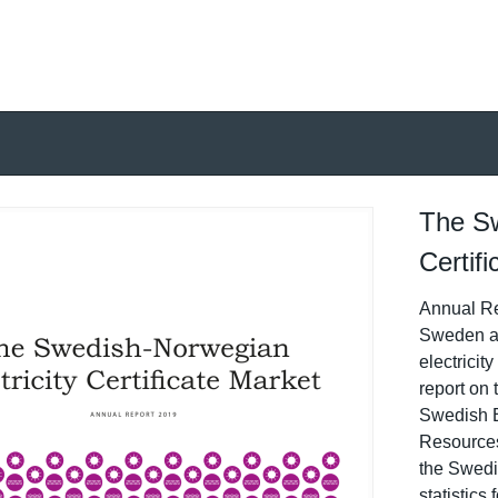
The Sw
Certif
Annual Re
Sweden a
electricit
report on t
Swedish 
Resources 
the Swedi
statistics 