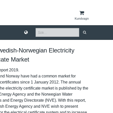
Kundvagn
edish-​Norwegian Electricity
icate Market
port 2019.
nd Norway have had a common market for
­y certificat­es since 1 January 2012. The annual
he electricit­y certificat­e market is published by the
Energy Agency and the Norwegian Water
and Energy Directorat­e (NVE). With this report,
sh Energy Agency and NVE wish to present
for the electrical certificat­e system and to increase