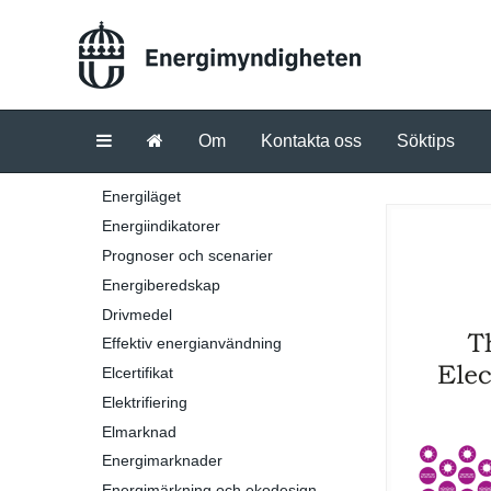
Om
Kontakta oss
Söktips
Energiläget
Energiindikatorer
Prognoser och scenarier
Energiberedskap
Drivmedel
Effektiv energianvändning
Elcertifikat
Elektrifiering
Elmarknad
Energimarknader
Energimärkning och ekodesign