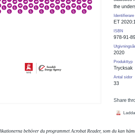
the under
Identifierare
ET 2020:
ISBN
978-91-8
Utgivningså
2020
Produkttyp
Trycksak
Antal sidor
33
Share thr
Ladda
blikationerna behöver du programmet Acrobat Reader, som du kan häm