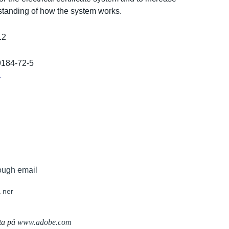
stand­ing of how the system works.
12
9184-72-5
r
ough email
 ner
ta på
www.adobe.com