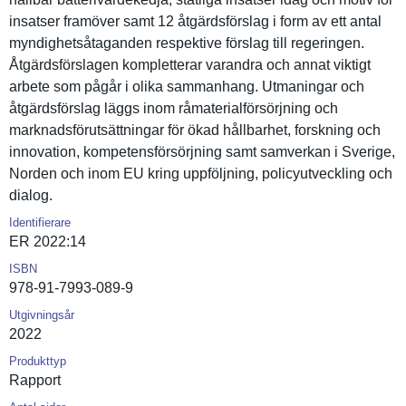
insatser framöver samt 12 åtgärdsför­slag i form av ett antal
myndighets­åtaganden respektive förslag till regeringen.
Åtgärdsför­slagen kompletter­ar varandra och annat viktigt
arbete som pågår i olika sammanhang. Utmaningar och
åtgärdsför­slag läggs inom råmaterial­försörjnin­g och
marknadsfö­rutsättnin­gar för ökad hållbarhet, forskning och
innovation, kompetensf­örsörjning samt samverkan i Sverige,
Norden och inom EU kring uppföljnin­g, policyutve­ckling och
dialog.
Identifierare
ER 2022:14
ISBN
978-91-7993-089-9
Utgivningsår
2022
Produkttyp
Rapport