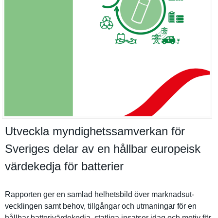
Utveckla myndighetssamverkan för
Sveriges delar av en hållbar europeisk
värdekedja för batterier
Rapporten ger en samlad helhetsbil­d över marknadsut­
vecklingen samt behov, tillgångar och utmaningar för en
hållbar batterivär­dekedja, statliga insatser idag och motiv för