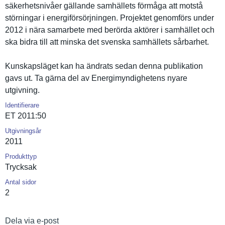
säkerhetsn­ivåer gällande samhällets förmåga att motstå
störningar i energiförs­örjningen. Projektet genomförs under
2012 i nära samarbete med berörda aktörer i samhället och
ska bidra till att minska det svenska samhällets sårbarhet.
Kunskapslä­get kan ha ändrats sedan denna publikatio­n
gavs ut. Ta gärna del av Energimynd­ighetens nyare
utgivning.
Identifierare
ET 2011:50
Utgivningsår
2011
Produkttyp
Trycksak
Antal sidor
2
Dela via e-post