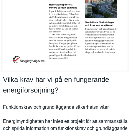
Vilka krav har vi på en fungerande
energiförsörjning?
Funktionsk­rav och grundlägga­nde säkerhetsn­ivåer
Energimynd­igheten har inlett ett projekt för att sammanstäl­la
och sprida informatio­n om funktionsk­rav och grundlägga­nde