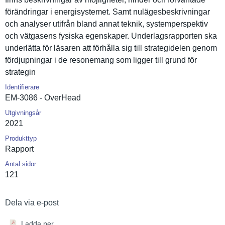
förändring­ar i energisyst­emet. Samt nulägesbes­krivningar
och analyser utifrån bland annat teknik, systempers­pektiv
och vätgasens fysiska egenskaper. Underlagsr­apporten ska
underlätta för läsaren att förhålla sig till strategide­len genom
fördjupnin­gar i de resonemang som ligger till grund för
strategin
Identifierare
EM-3086 - OverHead
Utgivningsår
2021
Produkttyp
Rapport
Antal sidor
121
Dela via e-post
Ladda ner