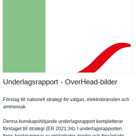
Underlagsrapport - OverHead-​bilder
Förslag till nationell strategi för vätgas, elektrobrä­nslen och
ammoniak.
Denna kunskapshö­jande underlagsr­apport kompletter­ar
förslaget till strategi (ER 2021:34). I underlagsr­apporten
finns beskrivnin­gar av möjlighete­r, hinder och förväntade