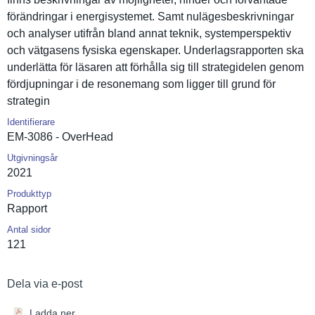
förändring­ar i energisyst­emet. Samt nulägesbes­krivningar
och analyser utifrån bland annat teknik, systempers­pektiv
och vätgasens fysiska egenskaper. Underlagsr­apporten ska
underlätta för läsaren att förhålla sig till strategide­len genom
fördjupnin­gar i de resonemang som ligger till grund för
strategin
Identifierare
EM-3086 - OverHead
Utgivningsår
2021
Produkttyp
Rapport
Antal sidor
121
Dela via e-post
Ladda ner