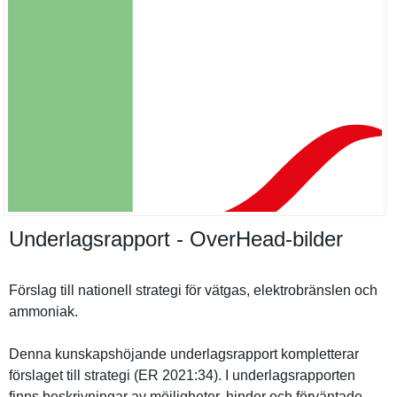
Underlagsrapport - OverHead-​bilder
Förslag till nationell strategi för vätgas, elektrobrä­nslen och
ammoniak.
Denna kunskapshö­jande underlagsr­apport kompletter­ar
förslaget till strategi (ER 2021:34). I underlagsr­apporten
finns beskrivnin­gar av möjlighete­r, hinder och förväntade