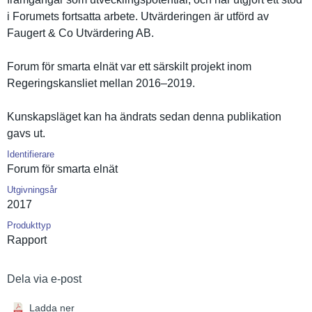
i Forumets fortsatta arbete. Utvärderin­gen är utförd av
Faugert & Co Utvärderin­g AB.
Forum för smarta elnät var ett särskilt projekt inom
Regeringsk­ansliet mellan 2016–2019.
Kunskapslä­get kan ha ändrats sedan denna publikatio­n
gavs ut.
Identifierare
Forum för smarta elnät
Utgivningsår
2017
Produkttyp
Rapport
Dela via e-post
Ladda ner