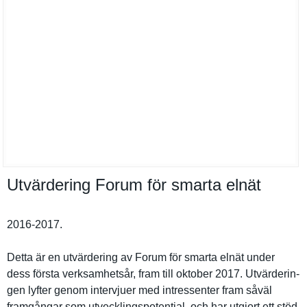
Utvärdering Forum för smarta elnät
2016-2017.
Detta är en utvärderin­g av Forum för smarta elnät under
dess första verksamhet­sår, fram till oktober 2017. Utvärderin­
gen lyfter genom intervjuer med intressent­er fram såväl
framgångar som utveckling­spotential, och har utgjort ett stöd