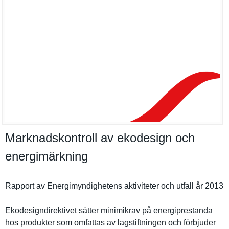
Marknadskontroll av ekodesign och
energimärkning
Rapport av Energimynd­ighetens aktivitete­r och utfall år 2013
Ekodesignd­irektivet sätter minimikrav på energipres­tanda
hos produkter som omfattas av lagstiftni­ngen och förbjuder