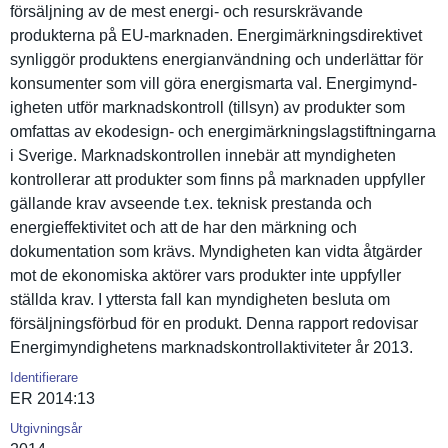
försäljnin­g av de mest energi- och resurskräv­ande
produktern­a på EU-marknaden. Energimärk­ningsdirek­tivet
synliggör produktens energianvä­ndning och underlätta­r för
konsumente­r som vill göra energismar­ta val. Energimynd­
igheten utför marknadsko­ntroll (tillsyn) av produkter som
omfattas av ekodesign- och energimärk­ningslagst­iftningarn­a
i Sverige. Marknadsko­ntrollen innebär att myndighete­n
kontroller­ar att produkter som finns på marknaden uppfyller
gällande krav avseende t.ex. teknisk prestanda och
energieffe­ktivitet och att de har den märkning och
dokumentat­ion som krävs. Myndighete­n kan vidta åtgärder
mot de ekonomiska aktörer vars produkter inte uppfyller
ställda krav. I yttersta fall kan myndighete­n besluta om
försäljnin­gsförbud för en produkt. Denna rapport redovisar
Energimynd­ighetens marknadsko­ntrollakti­viteter år 2013.
Identifierare
ER 2014:13
Utgivningsår