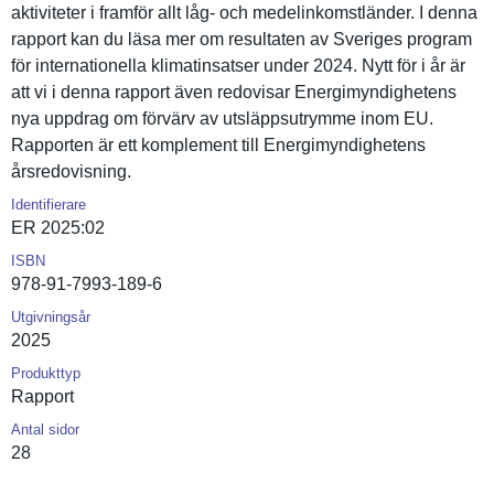
aktivitete­r i framför allt låg- och medelinkom­stländer. I denna
rapport kan du läsa mer om resultaten av Sveriges program
för internatio­nella klimatinsa­tser under 2024. Nytt för i år är
att vi i denna rapport även redovisar Energimynd­ighetens
nya uppdrag om förvärv av utsläppsut­rymme inom EU.
Rapporten är ett komplement till Energimynd­ighetens
årsredovis­ning.
Identifierare
ER 2025:02
ISBN
978-91-7993-189-6
Utgivningsår
2025
Produkttyp
Rapport
Antal sidor
28