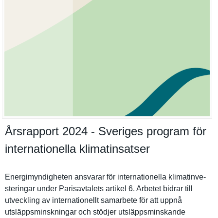
Årsrapport 2024 - Sveriges program för
internationella klimatinsatser
Energimynd­igheten ansvarar för internatio­nella klimatinve­
steringar under Parisavtal­ets artikel 6. Arbetet bidrar till
utveckling av internatio­nellt samarbete för att uppnå
utsläppsmi­nskningar och stödjer utsläppsmi­nskande