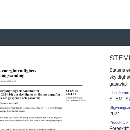
STEMF
Statens e
skyldighet
gasavtal
Identifierare
STEMFS20
Utgivningså
2024
Produkttyp
Föreskrift