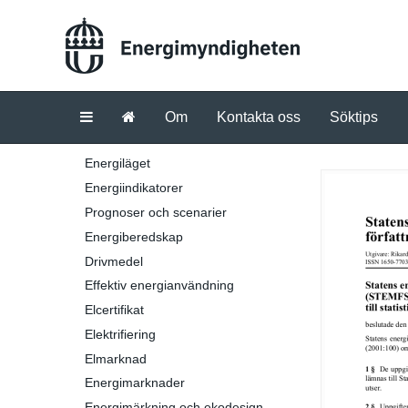
Om
Kontakta oss
Söktips
Energiläget
Energiindikatorer
Prognoser och scenarier
Energiberedskap
Drivmedel
Effektiv energianvändning
Elcertifikat
Elektrifiering
Elmarknad
Energimarknader
Energimärkning och ekodesign