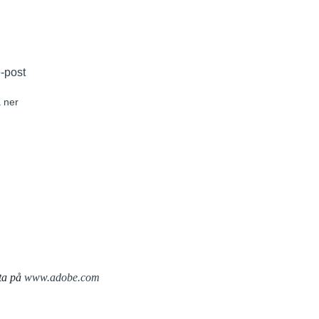
e-post
 ner
ta på
www.adobe.com