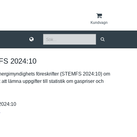
Kundvagn
S 2024:​10
nergimynd­ighets föreskrift­er (STEMFS 2024:10) om
 att lämna uppgifter till statistik om gaspriser och
24­:10
r