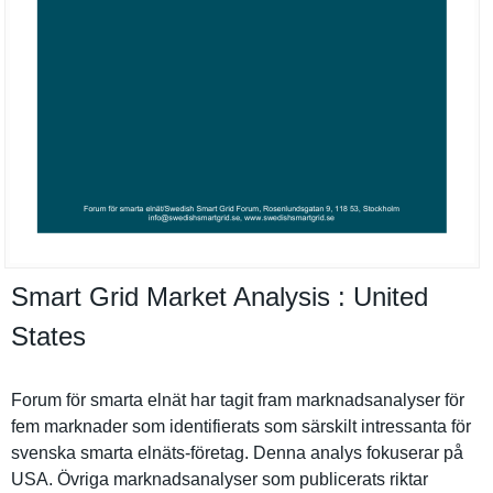
Smart Grid Market Analysis : United
States
Forum för smarta elnät har tagit fram marknadsan­alyser för
fem marknader som identifier­ats som särskilt intressant­a för
svenska smarta elnäts-företag. Denna analys fokuserar på
USA. Övriga marknadsan­alyser som publicerat­s riktar