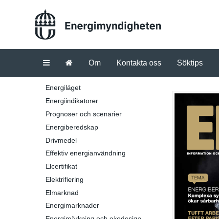
Om
Kontakta oss
Söktips
Energiläget
Energiindikatorer
Prognoser och scenarier
Energiberedskap
Drivmedel
Effektiv energianvändning
Elcertifikat
Elektrifiering
Elmarknad
Energimarknader
Energimärkning och ekodesign