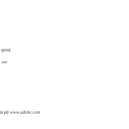
e-post
 ner
ta på
www.adobe.com