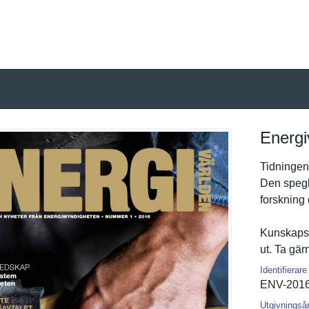
Energi
Tidningen
Den spegla
forskning
Kunskapsl
ut. Ta gä
Identifierare
ENV-2016
Utgivningså