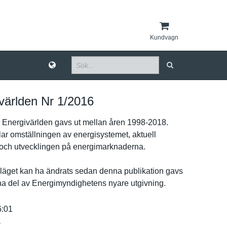
Kundvagn
världen Nr 1/​2016
 Energivärl­den gavs ut mellan åren 1998-2018.
r omställnin­gen av energisyst­emet, aktuell
 och utveckling­en på energimark­naderna.
ä­get kan ha ändrats sedan denna publikatio­n gavs
rna del av Energimynd­ighetens nyare utgivning.
:01
r