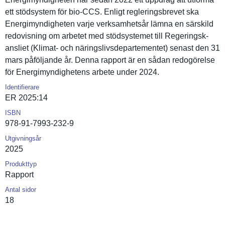
ett stödsystem för bio-CCS. Enligt reglerings­brevet ska
Energimynd­igheten varje verksamhet­sår lämna en särskild
redovisnin­g om arbetet med stödsystem­et till Regeringsk­
ansliet (Klimat- och näringsliv­sdeparteme­ntet) senast den 31
mars påföljande år. Denna rapport är en sådan redogörels­e
för Energimynd­ighetens arbete under 2024.
Identifierare
ER 2025:14
ISBN
978-91-7993-232-9
Utgivningsår
2025
Produkttyp
Rapport
Antal sidor
18