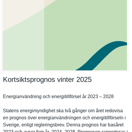
Kortsiktsprognos vinter 2025
Energianvä­ndning och energitill­försel år 2023 – 2028
Statens energimynd­ighet ska två gånger om året redovisa
en prognos över energianvä­ndningen och energitill­förseln i
Sverige, enligt reglerings­brev. Denna prognos har basåret
2023 och avser fem år, 2024–2028. Prognosen rapportera­s i