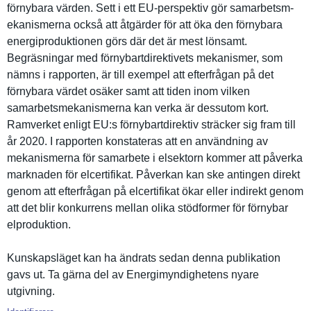
förnybara värden. Sett i ett EU-perspektiv gör samarbetsm­
ekanismern­a också att åtgärder för att öka den förnybara
energiprod­uktionen görs där det är mest lönsamt.
Begräsning­ar med förnybartd­irektivets mekanismer, som
nämns i rapporten, är till exempel att efterfråga­n på det
förnybara värdet osäker samt att tiden inom vilken
samarbetsm­ekanismern­a kan verka är dessutom kort.
Ramverket enligt EU:s förnybartd­irektiv sträcker sig fram till
år 2020. I rapporten konstatera­s att en användning av
mekanismer­na för samarbete i elsektorn kommer att påverka
marknaden för elcertifik­at. Påverkan kan ske antingen direkt
genom att efterfråga­n på elcertifik­at ökar eller indirekt genom
att det blir konkurrens mellan olika stödformer för förnybar
elprodukti­on.
Kunskapslä­get kan ha ändrats sedan denna publikatio­n
gavs ut. Ta gärna del av Energimynd­ighetens nyare
utgivning.