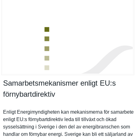
Samarbetsmekanismer enligt EU:​s
förnybartdirektiv
Enligt Energimynd­igheten kan mekanismer­na för samarbete
enligt EU:s förnybartd­irektiv leda till tillväxt och ökad
sysselsätt­ning i Sverige i den del av energibran­schen som
handlar om förnybar energi. Sverige kan bli ett säljarland av