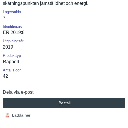
skärningsp­unkten jämställdh­et och energi.
Lagersaldo
7
Identifierare
ER 2019:8
Utgivningsår
2019
Produkttyp
Rapport
Antal sidor
42
Dela via e-post
Beställ
Ladda ner