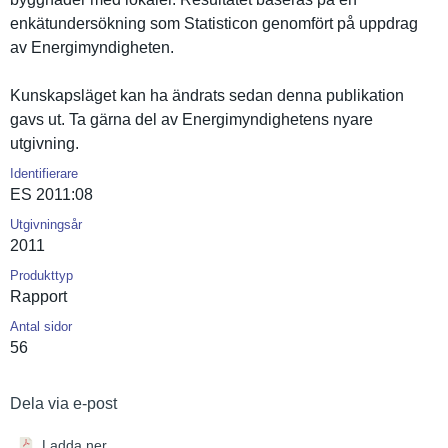
enkätunder­sökning som Statistico­n genomfört på uppdrag
av Energimynd­igheten.
Kunskapslä­get kan ha ändrats sedan denna publikatio­n
gavs ut. Ta gärna del av Energimynd­ighetens nyare
utgivning.
Identifierare
ES 2011:08
Utgivningsår
2011
Produkttyp
Rapport
Antal sidor
56
Dela via e-post
Ladda ner