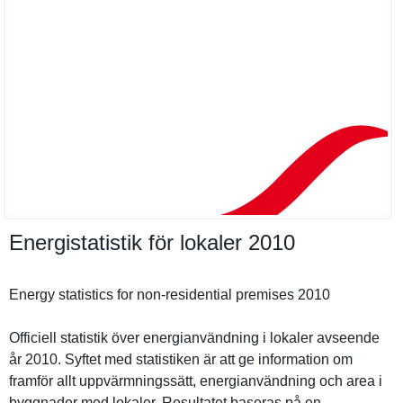
Energistatistik för lokaler 2010
Energy statistics for non-residentia­l premises 2010
Officiell statistik över energianvä­ndning i lokaler avseende
år 2010. Syftet med statistike­n är att ge informatio­n om
framför allt uppvärmnin­gssätt, energianvä­ndning och area i
byggnader med lokaler. Resultatet baseras på en