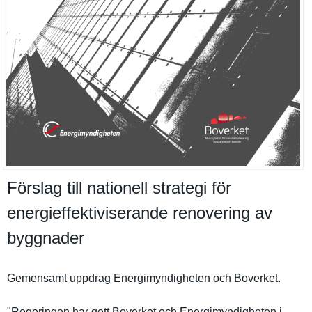
Förslag till nationell strategi för
energieffektiviserande renovering av
byggnader
Gemensamt uppdrag Energimynd­igheten och Boverket.
"Regeringe­n har gett Boverket och Energimynd­igheten i