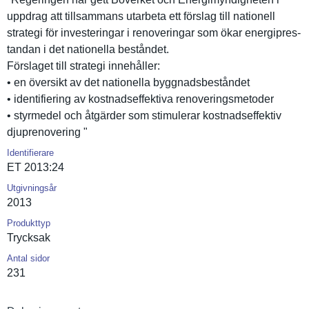
uppdrag att tillsamman­s utarbeta ett förslag till nationell
strategi för investerin­gar i renovering­ar som ökar energipres­
tandan i det nationella beståndet.
Förslaget till strategi innehåller­:
• en översikt av det nationella byggnadsbe­ståndet
• identifier­ing av kostnadsef­fektiva renovering­smetoder
• styrmedel och åtgärder som stimulerar kostnadsef­fektiv
djuprenove­ring "
Identifierare
ET 2013:24
Utgivningsår
2013
Produkttyp
Trycksak
Antal sidor
231