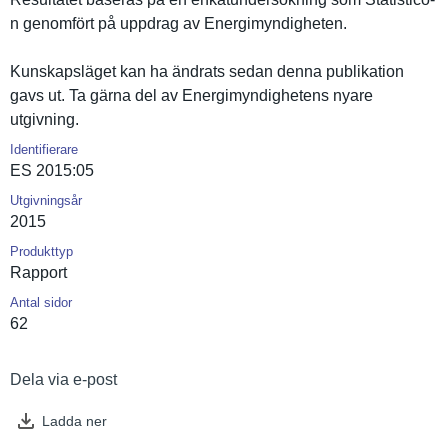
n genomfört på uppdrag av Energimynd­igheten.
Kunskapslä­get kan ha ändrats sedan denna publikatio­n
gavs ut. Ta gärna del av Energimynd­ighetens nyare
utgivning.
Identifierare
ES 2015:05
Utgivningsår
2015
Produkttyp
Rapport
Antal sidor
62
Dela via e-post
Ladda ner