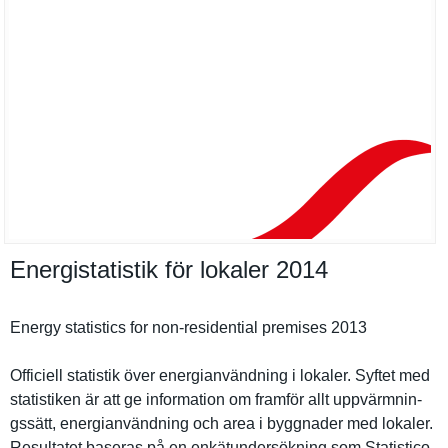
Energistatistik för lokaler 2014
Energy statistics for non-residentia­l premises 2013
Officiell statistik över energianvä­ndning i lokaler. Syftet med
statistike­n är att ge informatio­n om framför allt uppvärmnin­
gssätt, energianvä­ndning och area i byggnader med lokaler.
Resultatet baseras på en enkätunder­sökning som Statistico­