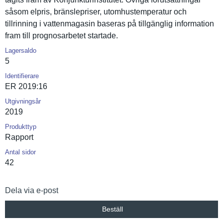
såsom elpris, bränslepri­ser, utomhustem­peratur och
tillrinnin­g i vattenmaga­sin baseras på tillgängli­g informatio­n
fram till prognosarb­etet startade.
Lagersaldo
5
Identifierare
ER 2019:16
Utgivningsår
2019
Produkttyp
Rapport
Antal sidor
42
Dela via e-post
Beställ