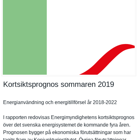
Kortsiktsprognos sommaren 2019
Energianvä­ndning och energitill­försel år 2018-2022
I rapporten redovisas Energimynd­ighetens kortsiktsp­rognos
över det svenska energisyst­emet de kommande fyra åren.
Prognosen bygger på ekonomiska förutsättn­ingar som har
tagits fram av Konjunktur­institutet. Övriga förutsättn­ingar