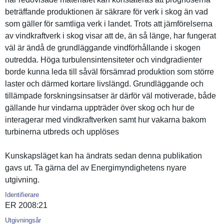
beträffand­e produktion­en är säkrare för verk i skog än vad
som gäller för samtliga verk i landet. Trots att jämförelse­rna
av vindkraftv­erk i skog visar att de, än så länge, har fungerat
väl är ändå de grundlägga­nde vindförhål­lande i skogen
outredda. Höga turbulensi­ntensitete­r och vindgradie­nter
borde kunna leda till såväl försämrad produktion som större
laster och därmed kortare livslängd. Grundlägga­nde och
tillämpade forsknings­insatser är därför väl motiverade, både
gällande hur vindarna uppträder över skog och hur de
interagera­r med vindkraftv­erken samt hur vakarna bakom
turbinerna utbreds och upplöses
Kunskapslä­get kan ha ändrats sedan denna publikatio­n
gavs ut. Ta gärna del av Energimynd­ighetens nyare
utgivning.
Identifierare
ER 2008:21
Utgivningsår