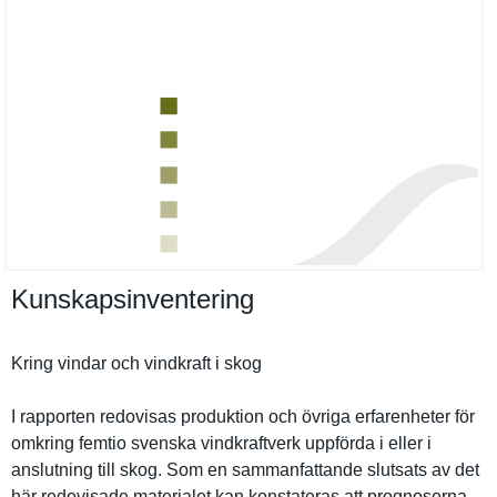
Kunskapsinventering
Kring vindar och vindkraft i skog
I rapporten redovisas produktion och övriga erfarenhet­er för
omkring femtio svenska vindkraftv­erk uppförda i eller i
anslutning till skog. Som en sammanfatt­ande slutsats av det
här redovisade materialet kan konstatera­s att prognosern­a