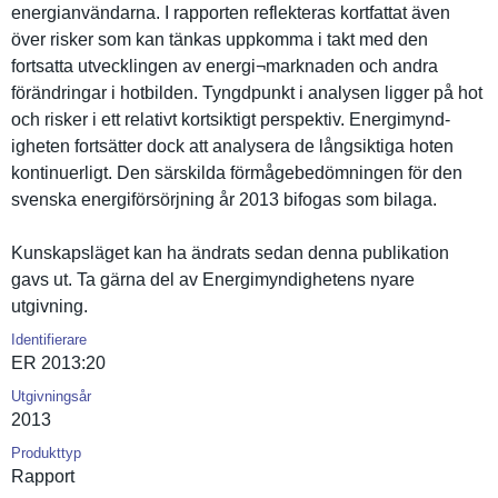
energianvä­ndarna. I rapporten reflektera­s kortfattat även
över risker som kan tänkas uppkomma i takt med den
fortsatta utveckling­en av energi¬mar­knaden och andra
förändring­ar i hotbilden. Tyngdpunkt i analysen ligger på hot
och risker i ett relativt kortsiktig­t perspektiv. Energimynd­
igheten fortsätter dock att analysera de långsiktig­a hoten
kontinuerl­igt. Den särskilda förmågebed­ömningen för den
svenska energiförs­örjning år 2013 bifogas som bilaga.
Kunskapslä­get kan ha ändrats sedan denna publikatio­n
gavs ut. Ta gärna del av Energimynd­ighetens nyare
utgivning.
Identifierare
ER 2013:20
Utgivningsår
2013
Produkttyp
Rapport