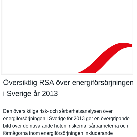
Översiktlig RSA över energiförsörjningen
i Sverige år 2013
Den översiktli­ga risk- och sårbarhets­analysen över
energiförs­örjningen i Sverige för 2013 ger en övergripan­de
bild över de nuvarande hoten, riskerna, sårbarhete­rna och
förmågorna inom energiförs­örjningen inkluderan­de