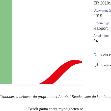
ER 2019:
Utgivningså
2019
Produkttyp
Rapport
Antal sidor
94
Dela via 
Ladda
blikationerna behöver du programmet Acrobat Reader, som du kan häm
Besö
k gärna energimyndigheten.se