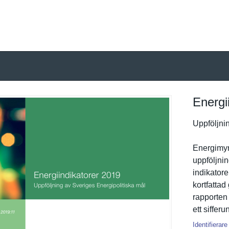
Energi
Uppföljnin
Energimynd
uppföljnin
indikator
kortfattad
rapporten 
ett sifferu
Identifierare