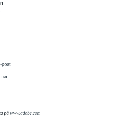
11
r
e-post
 ner
ta på
www.adobe.com