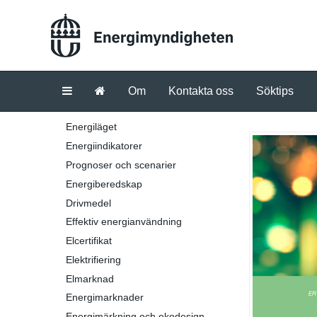
Om
Kontakta oss
Söktips
Energiläget
Energiindikatorer
Prognoser och scenarier
Energiberedskap
Drivmedel
Effektiv energianvändning
Elcertifikat
Elektrifiering
Elmarknad
Energimarknader
Energimärkning och ekodesign