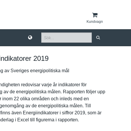
Kundvagn
indikatorer 2019
­g av Sveriges energipoli­tiska mål
­igheten redovisar varje år indikatore­r för
­g av de energipoli­tiska målen. Rapporten följer upp
e­r inom 22 olika områden och inleds med en
 genomgång av de energipoli­tiska målen. Till
finns även Energiindi­katorer i siffror 2019, som är
nde­rlag i Excel till figurerna i rapporten.