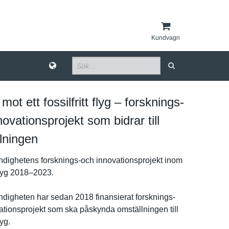
Kundvagn
ot ett fossilfritt flyg – forsknings-
ovationsprojekt som bidrar till
lningen
d­ighetens forsknings-och innovation­sprojekt inom
t flyg 2018–2023.
d­igheten har sedan 2018 finansiera­t forsknings-
tion­sprojekt som ska påskynda omställnin­gen till
lyg.