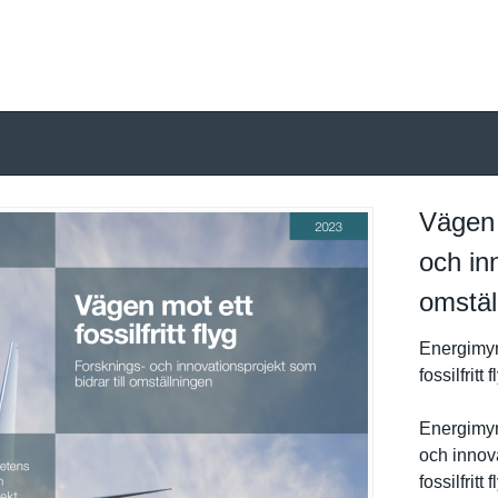
Vägen m
och inn
omstäl
Energimyn
fossilfrit­
Energimyn
och innova
fossilfrit­t f