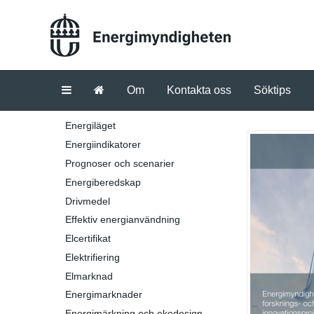
Om
Kontakta oss
Söktips
Energiläget
Energiindikatorer
Prognoser och scenarier
Energiberedskap
Drivmedel
Effektiv energianvändning
Elcertifikat
Elektrifiering
Elmarknad
Energimarknader
Energimärkning och ekodesign