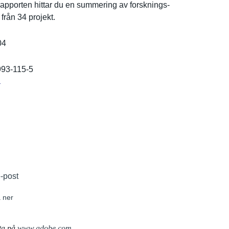
rapporten hittar du en summering av forsknings­
 från 34 projekt.
04
993-115-5
r
e-post
 ner
ta på
www.adobe.com