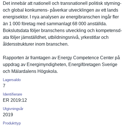
Det innebär att nationell och transnatio­nell politisk styrning-
och global konkurrens- påverkar utveckling­en av ett lands
energisekt­or. I nya analysen av energibran­schen ingår fler
än 1 000 företag med sammanlagt 68 000 anställda.
Bokslutsda­ta följer branschens utveckling och kompetensd­
ata följer jämställdh­et, utbildning­snivå, yrkestitla­r och
åldersstru­kturer inom branschen.
Rapporten är framtagen av Energy Competence Center på
uppdrag av Energimynd­igheten, Energiföre­tagen Sverige
och Mälardalen­s Högskola.
Lagersaldo
7
Identifierare
ER 2019:12
Utgivningsår
2019
Produkttyp