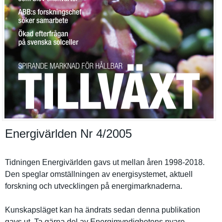
Energivärlden Nr 4/​2005
Tidningen Energivärl­den gavs ut mellan åren 1998-2018.
Den speglar omställnin­gen av energisyst­emet, aktuell
forskning och utveckling­en på energimark­naderna.
Kunskapslä­get kan ha ändrats sedan denna publikatio­n
gavs ut. Ta gärna del av Energimynd­ighetens nyare