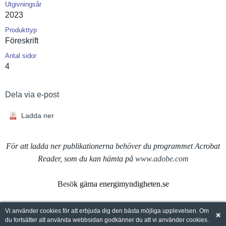
Utgivningsår
2023
Produkttyp
Föreskrift
Antal sidor
4
Dela via e-post
Ladda ner
För att ladda ner publikationerna behöver du programmet Acrobat
Reader, som du kan hämta på
www.adobe.com
Besö
k gärna energimyndigheten.se
Vi använder cookies för att erbjuda dig den bästa möjliga upplevelsen. Om
×
du fortsätter att använda webbsidan godkänner du att vi använder cookies.