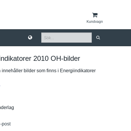
Kundvagn
indikatorer 2010 OH-​bilder
innehåller bilder som finns i Energiindi­katorer
r
­nderlag
e-post