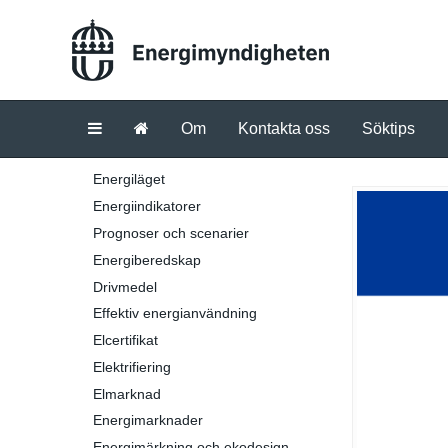
Om
Kontakta oss
Söktips
Energiläget
Energiindikatorer
Prognoser och scenarier
Energiberedskap
Drivmedel
Effektiv energianvändning
Elcertifikat
Elektrifiering
Elmarknad
Energimarknader
Energimärkning och ekodesign