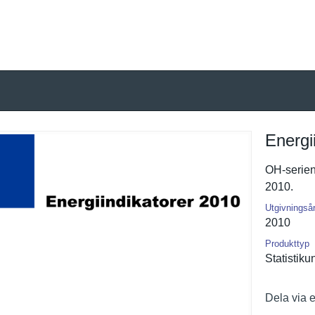
Energi
OH-serien 
2010.
Utgivningså
2010
Produkttyp
Statistiku
Dela via 