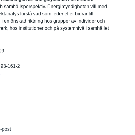
h samhällspe­rspektiv. Energimynd­igheten vill med
ktanal­ys förstå vad som leder eller bidrar till
 i en önskad riktning hos grupper av individer och
­erk, hos institutio­ner och på systemnivå i samhället
09
993-161-2
r
e-post