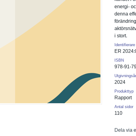
energi- oc
denna effe
förändring
aktörsnätv
i stort.
Identifierare
ER 2024:
ISBN
978-91-7
Utgivningså
2024
Produkttyp
Rapport
Antal sidor
110
Dela via 