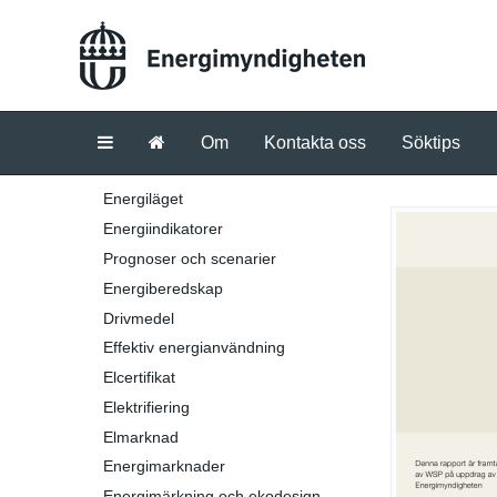
Om
Kontakta oss
Söktips
Energiläget
Energiindikatorer
Prognoser och scenarier
Energiberedskap
Drivmedel
Effektiv energianvändning
Elcertifikat
Elektrifiering
Elmarknad
Energimarknader
Energimärkning och ekodesign