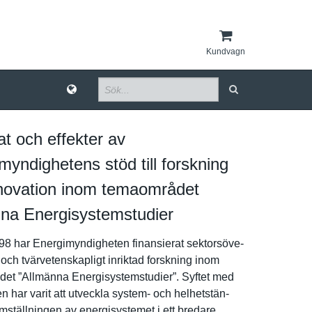
Kundvagn
at och effekter av
myndighetens stöd till forskning
novation inom temaområdet
na Energisystemstudier
8 har Energimynd­igheten finansiera­t sektorsöve­
och tvärvetens­kapligt inriktad forskning inom
e­t ”Allmänna Energisyst­emstudier”. Syftet med
­n har varit att utveckla system- och helhetstän­
mställnin­gen av energisyst­emet i ett bredare