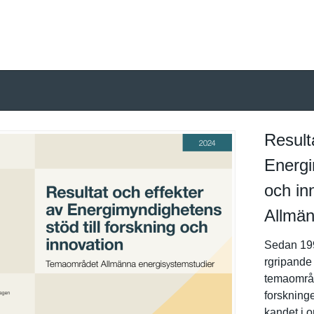
Result
Energi
och in
Allmän
Sedan 199
rgripande 
temaområd
forskninge
kandet i o