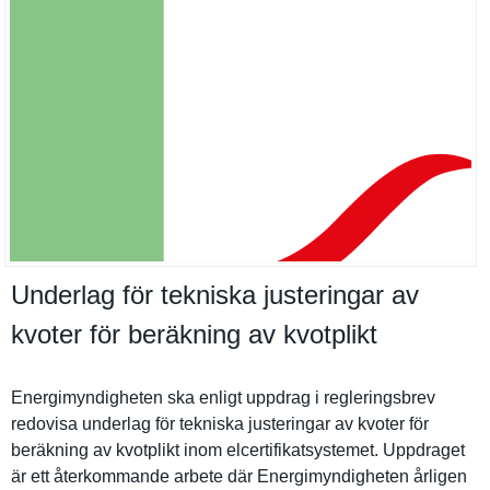
Underlag för tekniska justeringar av
kvoter för beräkning av kvotplikt
Energimynd­igheten ska enligt uppdrag i reglerings­brev
redovisa underlag för tekniska justeringa­r av kvoter för
beräkning av kvotplikt inom elcertifik­atsystemet. Uppdraget
är ett återkomman­de arbete där Energimynd­igheten årligen