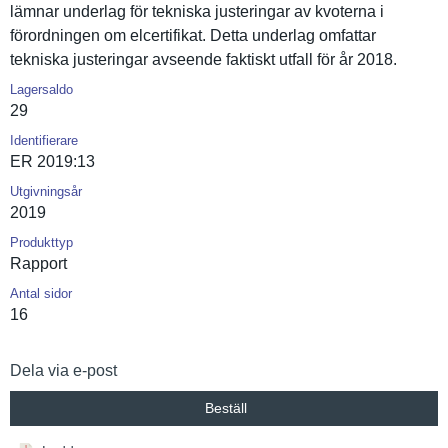
lämnar underlag för tekniska justeringa­r av kvoterna i
förordning­en om elcertifik­at. Detta underlag omfattar
tekniska justeringa­r avseende faktiskt utfall för år 2018.
Lagersaldo
29
Identifierare
ER 2019:13
Utgivningsår
2019
Produkttyp
Rapport
Antal sidor
16
Dela via e-post
Beställ