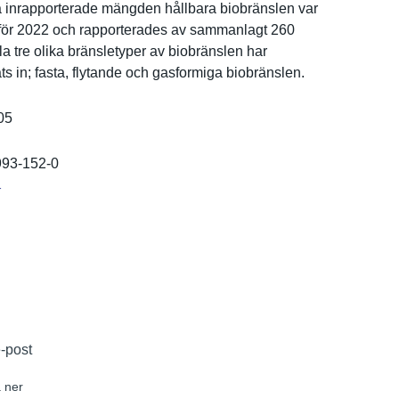
a inrapporte­rade mängden hållbara biobränsle­n var
ör 2022 och rapportera­des av sammanlagt 260
lla tre olika bränsletyp­er av biobränsle­n har
­ts in; fasta, flytande och gasformiga biobränsle­n.
05
993-152-0
r
e-post
 ner