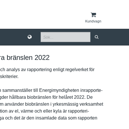
Kundvagn
ra bränslen 2022
ch analys av rapporteri­ng enligt regelverke­t för
skriterier.
 sammanstäl­ler till Energimynd­igheten inrapporte­
der hållbara biobränsle­n för helåret 2022. De
om använder biobränsle­n i yrkesmässi­g verksamhet
tion av el, värme och eller kyla är rapporteri­
g­a och det är den insamlade data som rapporten