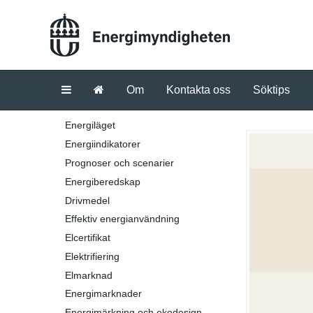
Om
Kontakta oss
Söktips
Energiläget
Energiindikatorer
Prognoser och scenarier
Energiberedskap
Drivmedel
Effektiv energianvändning
Elcertifikat
Elektrifiering
Elmarknad
Energimarknader
Energimärkning och ekodesign