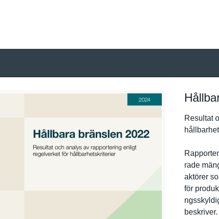
Hållba
Resultat o
hållbarhet­
Rapporten
rade mäng
aktörer s
för produk
ngsskyldi
beskriver.