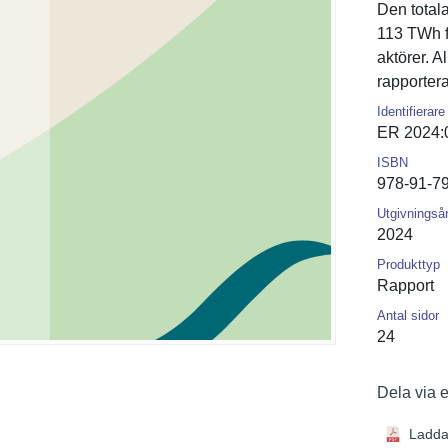
Den total
113 TWh f
aktörer. A
rapportera
Identifierare
ER 2024:
ISBN
978-91-7
Utgivningså
2024
Produkttyp
Rapport
Antal sidor
24
Dela via 
Ladda