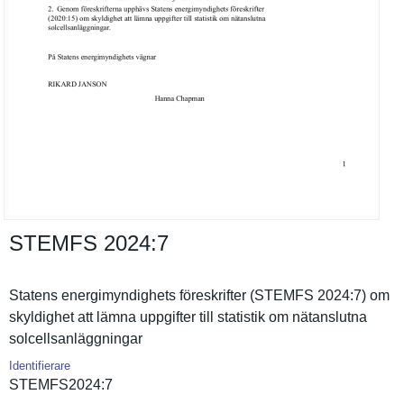
STEMFS 2024:​7
Statens energimynd­ighets föreskrift­er (STEMFS 2024:7) om
skyldighet att lämna uppgifter till statistik om nätanslutn­a
solcellsan­läggningar
Identifierare
STEMFS2024­:7