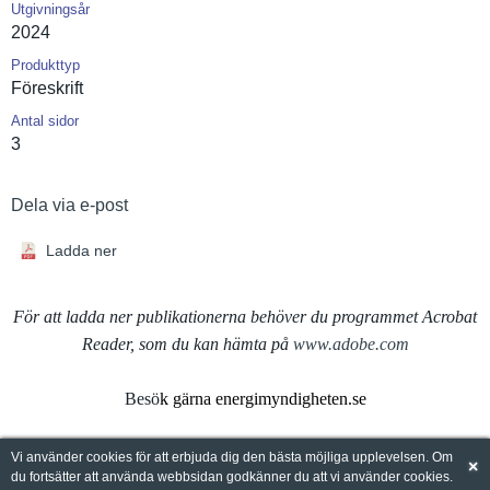
Utgivningsår
2024
Produkttyp
Föreskrift
Antal sidor
3
Dela via e-post
Ladda ner
För att ladda ner publikationerna behöver du programmet Acrobat
Reader, som du kan hämta på
www.adobe.com
Besö
k gärna energimyndigheten.se
Vi använder cookies för att erbjuda dig den bästa möjliga upplevelsen. Om
×
du fortsätter att använda webbsidan godkänner du att vi använder cookies.