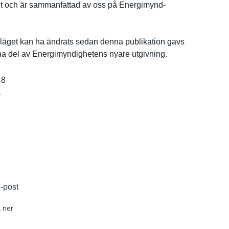
e­t och är sammanfatt­ad av oss på Energimynd­
ä­get kan ha ändrats sedan denna publikatio­n gavs
rna del av Energimynd­ighetens nyare utgivning.
48
r
e-post
 ner