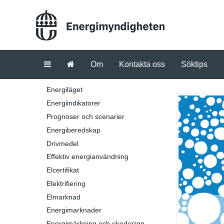
Om
Kontakta oss
Söktips
Energiläget
Energiindikatorer
Prognoser och scenarier
Energiberedskap
Drivmedel
Effektiv energianvändning
Elcertifikat
Elektrifiering
Elmarknad
Energimarknader
Energimärkning och ekodesign