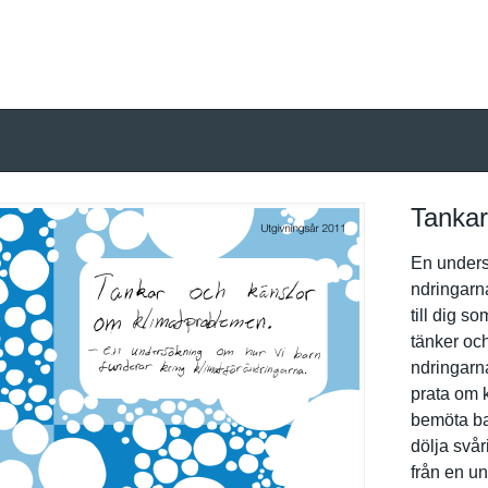
Tankar
En undersö
ndringarna
till dig 
tänker och
ndringarna
prata om k
bemöta bar
dölja svår
från en u