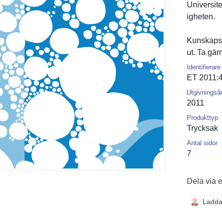
Universit
igheten.
Kunskapsl
ut. Ta gä
Identifierare
ET 2011:
Utgivningså
2011
Produkttyp
Trycksak
Antal sidor
7
Dela via 
Ladda