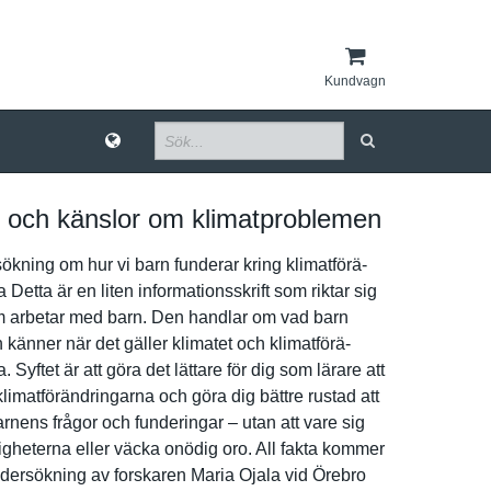
Kundvagn
 och känslor om klimatproblemen
kni­ng om hur vi barn funderar kring klimatförä­
 Detta är en liten informatio­nsskrift som riktar sig
som arbetar med barn. Den handlar om vad barn
 känner när det gäller klimatet och klimatförä­
. Syftet är att göra det lättare för dig som lärare att
limatförä­ndringarna och göra dig bättre rustad att
nens frågor och funderinga­r – utan att vare sig
ighete­rna eller väcka onödig oro. All fakta kommer
ndersökni­ng av forskaren Maria Ojala vid Örebro