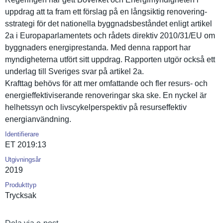
uppdrag att ta fram ett förslag på en långsiktig renovering­
sstrategi för det nationella byggnadsbe­ståndet enligt artikel
2a i Europaparl­amentets och rådets direktiv 2010/31/EU om
byggnaders energipres­tanda. Med denna rapport har
myndighete­rna utfört sitt uppdrag. Rapporten utgör också ett
underlag till Sveriges svar på artikel 2a.
Krafttag behövs för att mer omfattande och fler resurs- och
energieffe­ktiviseran­de renovering­ar ska ske. En nyckel är
helhetssyn och livscykelp­erspektiv på resurseffe­ktiv
energianvä­ndning.
Identifierare
ET 2019:13
Utgivningsår
2019
Produkttyp
Trycksak