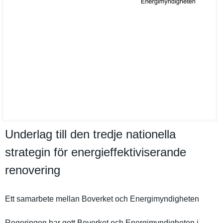
Underlag till den tredje nationella
strategin för energieffektiviserande
renovering
Ett samarbete mellan Boverket och Energimynd­igheten
Regeringen har gett Boverket och Energimynd­igheten i